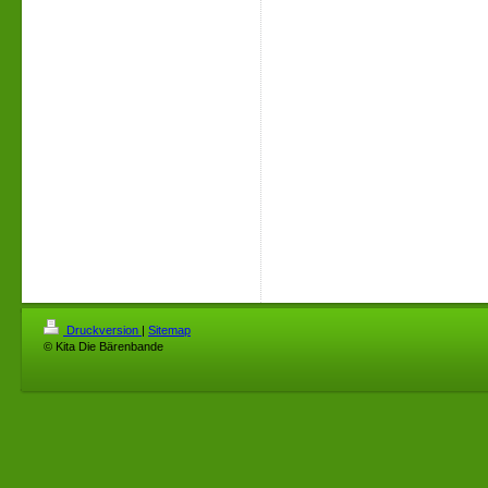
Druckversion
|
Sitemap
© Kita Die Bärenbande