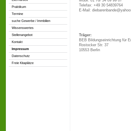
Mobil: 01 76/ 34 09 99 07
Telefax: +49 30 54839764
Praktikum
E-Mail: diebarenbande@yahoo
Termine
suche Gewerbe / Immbilien
Wissenswertes
Stellenangebot
Träger:
BEB Bildungseinrichtung für E
Kontakt
Rostocker Str. 37
Impressum
10553 Berlin
Datenschutz
Freie Kitaplätze