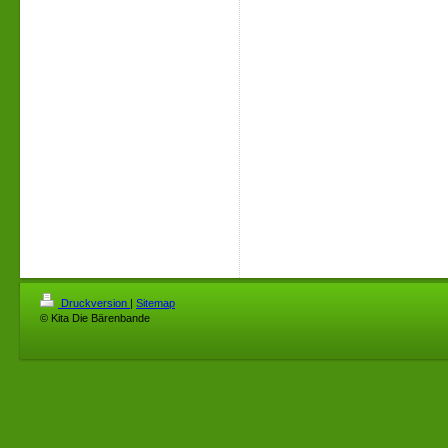
Druckversion
|
Sitemap
© Kita Die Bärenbande