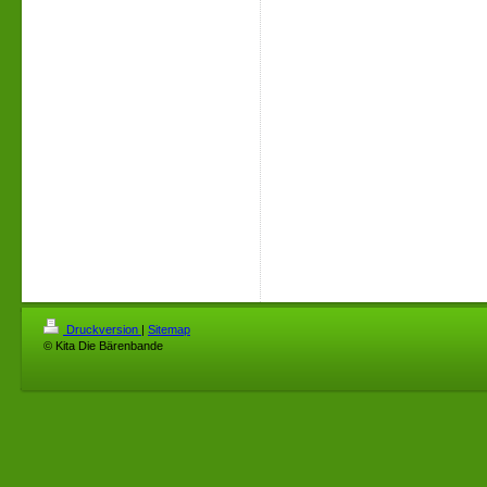
Druckversion
|
Sitemap
© Kita Die Bärenbande