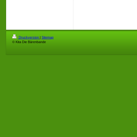
Druckversion
|
Sitemap
© Kita Die Bärenbande