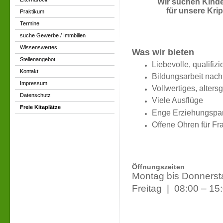
Wir suchen Kinder
für unsere Kri
Praktikum
Termine
suche Gewerbe / Immbilien
Wissenswertes
Was wir bieten
Stellenangebot
Liebevolle, qualifiz
Kontakt
Bildungsarbeit nac
Impressum
Vollwertiges, alters
Datenschutz
Viele Ausflüge
Freie Kitaplätze
Enge Erziehungspar
Offene Ohren für F
Öffnungszeiten
Montag bis Donnerst
Freitag | 08:00 – 15